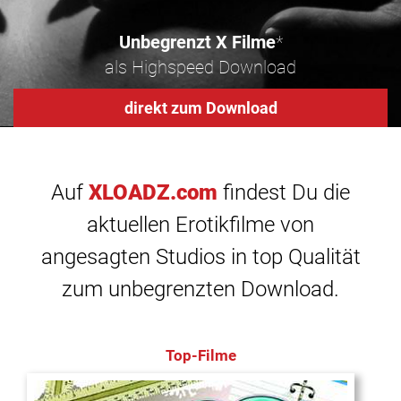
Unbegrenzt X Filme
*
als Highspeed Download
direkt zum Download
Auf
XLOADZ.com
findest Du die
aktuellen Erotikfilme von
angesagten Studios in top Qualität
zum unbegrenzten Download.
Top-Filme