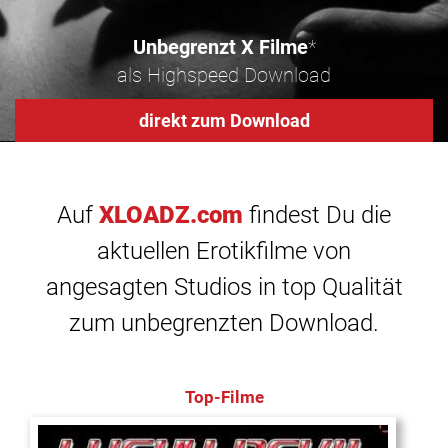
Unbegrenzt X Filme
*
als Highspeed Download
direkt zum Download
Auf
XLOADZ.com
findest Du die
aktuellen Erotikfilme von
angesagten Studios in top Qualität
zum unbegrenzten Download.
Top-Filme