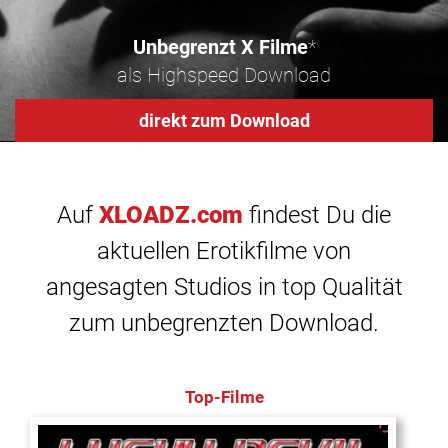
Unbegrenzt X Filme
*
als Highspeed Download
direkt zum Download
Auf
XLOADZ.com
findest Du die
aktuellen Erotikfilme von
angesagten Studios in top Qualität
zum unbegrenzten Download.
Top-Filme