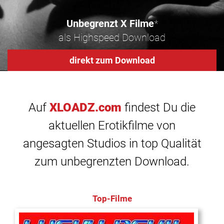
Unbegrenzt X Filme
*
als Highspeed Download
direkt zum Download
Auf
XLOADZ.com
findest Du die
aktuellen Erotikfilme von
angesagten Studios in top Qualität
zum unbegrenzten Download.
Top-Filme