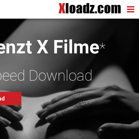
nzt X Filme
*
peed Download
ad