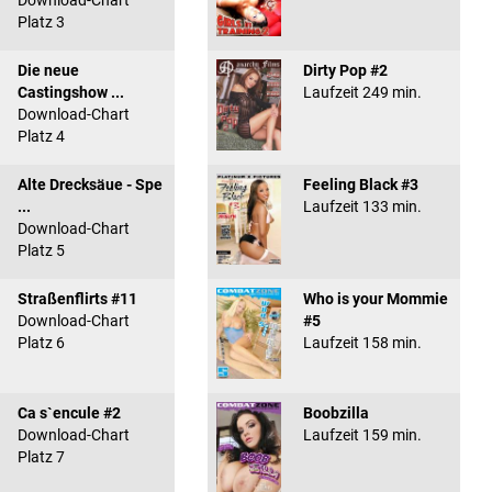
Download-Chart
Platz 3
Die neue
Dirty Pop #2
Castingshow ...
Laufzeit 249 min.
Download-Chart
Platz 4
Alte Drecksäue - Spe
Feeling Black #3
...
Laufzeit 133 min.
Download-Chart
Platz 5
Straßenflirts #11
Who is your Mommie
Download-Chart
#5
Platz 6
Laufzeit 158 min.
Ca s`encule #2
Boobzilla
Download-Chart
Laufzeit 159 min.
Platz 7