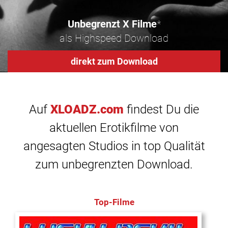
Unbegrenzt X Filme
*
als Highspeed Download
direkt zum Download
Auf
XLOADZ.com
findest Du die
aktuellen Erotikfilme von
angesagten Studios in top Qualität
zum unbegrenzten Download.
Top-Filme